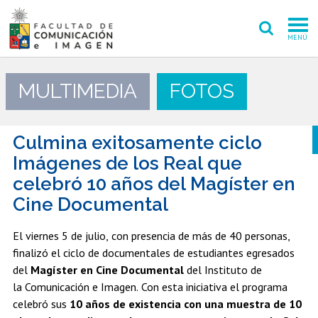
MENÚ
FACULTAD
MULTIMEDIA
FOTOS
PREGRADO
POSTGRADO
Culmina exitosamente ciclo
Imágenes de los Real que
INVESTIGACIÓN CREACIÓN
celebró 10 años del Magíster en
Cine Documental
EXTENSIÓN
INTERNACIONAL
El viernes 5 de julio, con presencia de más de 40 personas,
finalizó el ciclo de documentales de estudiantes egresados
ADMISIÓN
del
Magíster en Cine Documental
del Instituto de
la Comunicación e Imagen. Con esta iniciativa el programa
PERIODISMO
CINE Y TV
celebró sus
10 años de existencia con una muestra de 10