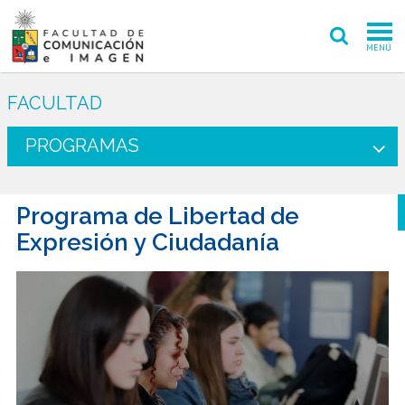
MENÚ
FACULTAD
FACULTAD
PREGRADO
PROGRAMAS
POSTGRADO
Programa de Libertad de
INVESTIGACIÓN CREACIÓN
Expresión y Ciudadanía
EXTENSIÓN
INTERNACIONAL
ADMISIÓN
PERIODISMO
CINE Y TV