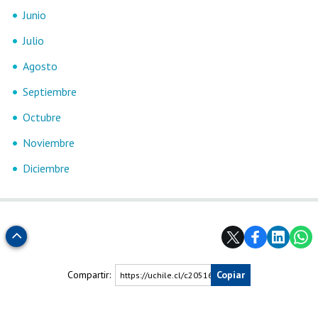
Estudiantes
Académicos
Egresados
Junio
Julio
Agosto
Septiembre
Octubre
Noviembre
Diciembre
Subir
Compartir:
Copiar
https://uchile.cl/c205165