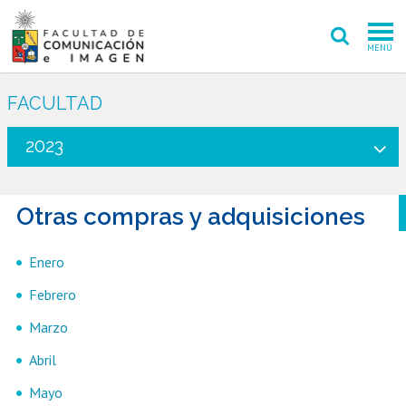
MENÚ
FACULTAD
FACULTAD
PREGRADO
2023
POSTGRADO
Otras compras y adquisiciones
INVESTIGACIÓN CREACIÓN
EXTENSIÓN
Enero
Febrero
INTERNACIONAL
Marzo
ADMISIÓN
Abril
PERIODISMO
CINE Y TV
Mayo