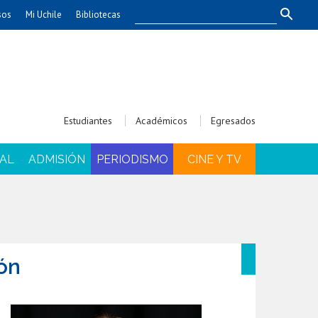
sos
Mi Uchile
Bibliotecas
nismo
Artes
Cs. Agronómicas
ticas
Cs. Forestales y Conservación
éuticas
Cs. Sociales
Estudiantes
Académicos
Egresados
uarias
Comunicación e Imagen
Economía y Negocios
AL
ADMISIÓN
PERIODISMO
CINE Y TV
dades
Gobierno
Odontología
Educación
Estudios Internacionales
ía de
Bachillerato
ón
Hospital Clínico