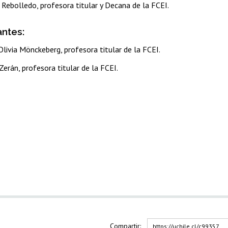
 Rebolledo, profesora titular y Decana de la FCEI.
antes:
livia Mönckeberg, profesora titular de la FCEI.
Zerán, profesora titular de la FCEI.
Compartir:
https://uchile.cl/c99357