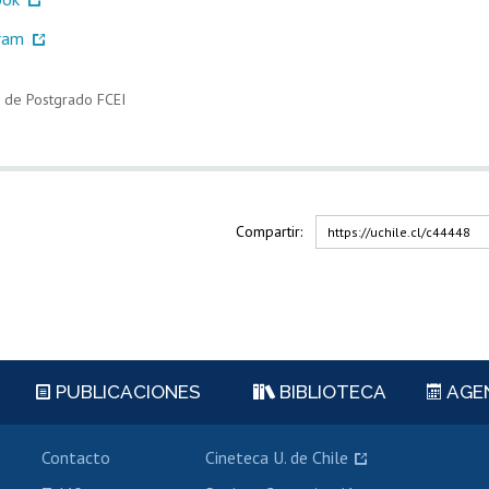
gram
 de Postgrado FCEI
Compartir:
https://uchile.cl/c44448
PUBLICACIONES
BIBLIOTECA
AGE
Contacto
Cineteca U. de Chile