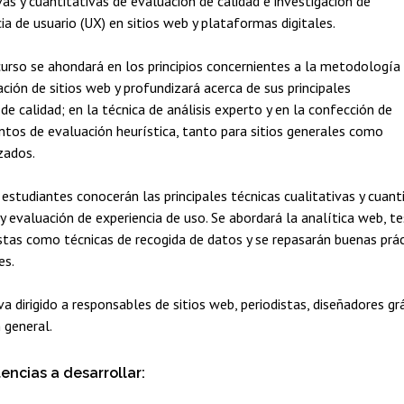
vas y cuantitativas de evaluación de calidad e investigación de
ia de usuario (UX) en sitios web y plataformas digitales.
curso se ahondará en los principios concernientes a la metodología
ción de sitios web y profundizará acerca de sus principales
de calidad; en la técnica de análisis experto y en la confección de
ntos de evaluación heurística, tanto para sitios generales como
izados.
 estudiantes conocerán las principales técnicas cualitativas y cuant
 y evaluación de experiencia de uso. Se abordará la analítica web, 
istas como técnicas de recogida de datos y se repasarán buenas prác
es.
va dirigido a responsables de sitios web, periodistas, diseñadores g
n general.
ncias a desarrollar: