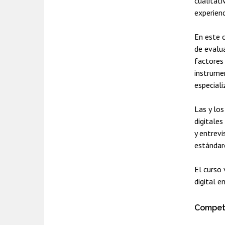
cualitati
experienc
En este 
de evalua
factores 
instrume
especial
Las y los
digitales
y entrev
estándar
El curso 
digital e
Compete