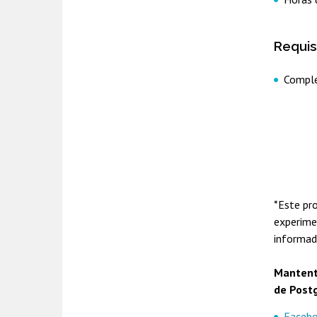
Requis
Comple
*Este pr
experime
informado
Mantente
de Postg
Faceb