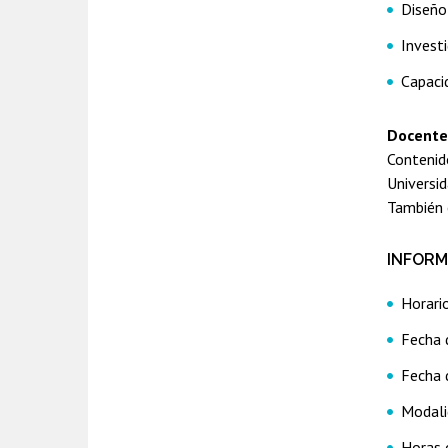
Diseño 
Investi
Capaci
Docent
Contenido
Universi
También e
INFORM
Horario
Fecha 
Fecha 
Modali
Horas 