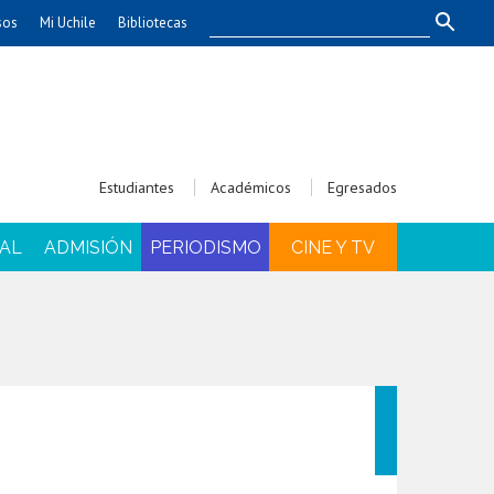
sos
Mi Uchile
Bibliotecas
nismo
Artes
Cs. Agronómicas
ticas
Cs. Forestales y Conservación
éuticas
Cs. Sociales
Estudiantes
Académicos
Egresados
uarias
Comunicación e Imagen
Economía y Negocios
AL
ADMISIÓN
PERIODISMO
CINE Y TV
dades
Gobierno
Odontología
Educación
Estudios Internacionales
ía de
Bachillerato
Hospital Clínico