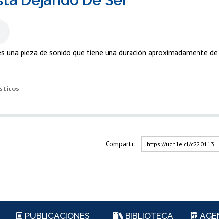
stá Dejando De Ser
s una pieza de sonido que tiene una duración aproximadamente de u
isticos
Compartir:
https://uchile.cl/c220113
PUBLICACIONES
BIBLIOTECA
AGE