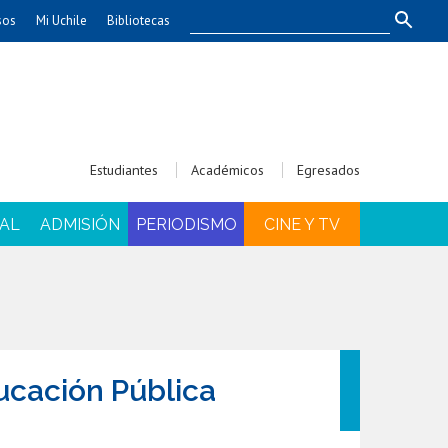
sos
Mi Uchile
Bibliotecas
nismo
Artes
Cs. Agronómicas
ticas
Cs. Forestales y Conservación
éuticas
Cs. Sociales
Estudiantes
Académicos
Egresados
uarias
Comunicación e Imagen
Economía y Negocios
AL
ADMISIÓN
PERIODISMO
CINE Y TV
dades
Gobierno
Odontología
Educación
Estudios Internacionales
ía de
Bachillerato
Hospital Clínico
ucación Pública