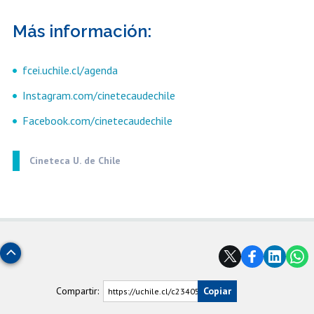
Más información:
fcei.uchile.cl/agenda
Instagram.com/cinetecaudechile
Facebook.com/cinetecaudechile
Cineteca U. de Chile
Subir
Compartir:
Copiar
https://uchile.cl/c234058