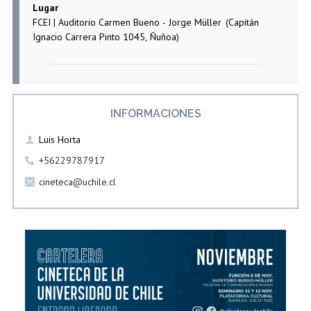
Lugar
Estudiantes
Académicos
Egresados
FCEI | Auditorio Carmen Bueno - Jorge Müller
(Capitán
Ignacio Carrera Pinto 1045, Ñuñoa)
INFORMACIONES
Luis Horta
+56229787917
cineteca@uchile.cl