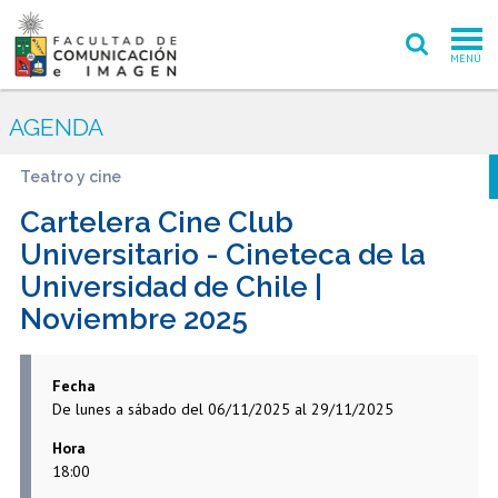
MENÚ
FACULTAD
AGENDA
PREGRADO
Teatro y cine
POSTGRADO
Cartelera Cine Club
Universitario - Cineteca de la
INVESTIGACIÓN CREACIÓN
Universidad de Chile |
Noviembre 2025
EXTENSIÓN
INTERNACIONAL
Fecha
De lunes a sábado del 06/11/2025 al 29/11/2025
ADMISIÓN
Hora
PERIODISMO
CINE Y TV
18:00