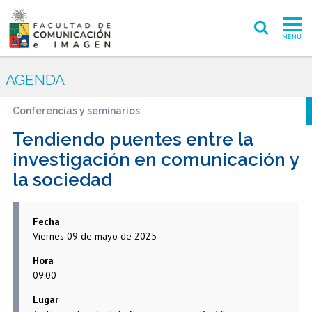
MENÚ
FACULTAD
AGENDA
PREGRADO
Conferencias y seminarios
POSTGRADO
Tendiendo puentes entre la
investigación en comunicación y
INVESTIGACIÓN CREACIÓN
la sociedad
EXTENSIÓN
Fecha
INTERNACIONAL
Viernes 09 de mayo de 2025
ADMISIÓN
Hora
09:00
PERIODISMO
CINE Y TV
Lugar