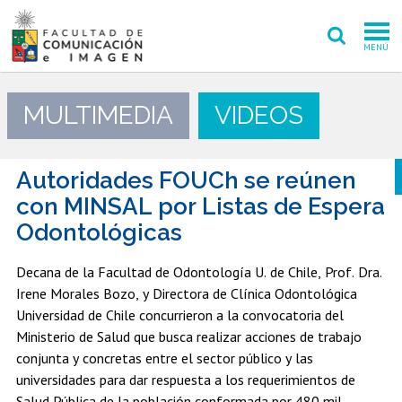
MENÚ
FACULTAD
MULTIMEDIA
VIDEOS
PREGRADO
POSTGRADO
Autoridades FOUCh se reúnen
con MINSAL por Listas de Espera
INVESTIGACIÓN CREACIÓN
Odontológicas
EXTENSIÓN
Decana de la Facultad de Odontología U. de Chile, Prof. Dra.
Irene Morales Bozo, y Directora de Clínica Odontológica
INTERNACIONAL
Universidad de Chile concurrieron a la convocatoria del
ADMISIÓN
Ministerio de Salud que busca realizar acciones de trabajo
conjunta y concretas entre el sector público y las
PERIODISMO
CINE Y TV
universidades para dar respuesta a los requerimientos de
Salud Pública de la población conformada por 480 mil