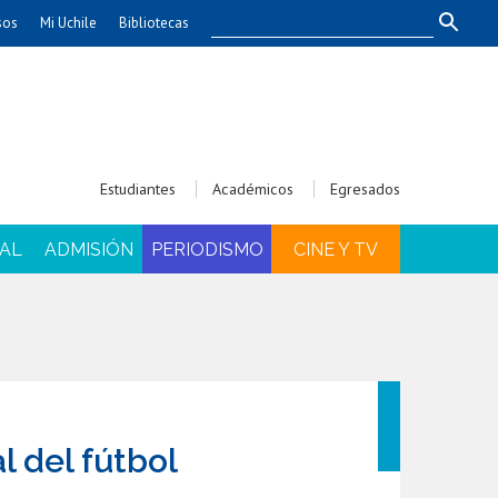
sos
Mi Uchile
Bibliotecas
nismo
Artes
Cs. Agronómicas
ticas
Cs. Forestales y Conservación
éuticas
Cs. Sociales
Estudiantes
Académicos
Egresados
uarias
Comunicación e Imagen
Economía y Negocios
AL
ADMISIÓN
PERIODISMO
CINE Y TV
dades
Gobierno
Odontología
Educación
Estudios Internacionales
ía de
Bachillerato
Hospital Clínico
al del fútbol