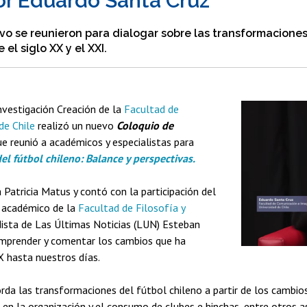
sor Eduardo Santa Cruz
o se reunieron para dialogar sobre las transformaciones 
 el siglo XX y el XXI.
Investigación Creación de la
Facultad de
de Chile
realizó un nuevo
Coloquio de
que reunió a académicos y especialistas para
del fútbol chileno: Balance y perspectivas.
Patricia Matus y contó con la participación del
 académico de la
Facultad de Filosofía y
odista de Las Últimas Noticias (LUN) Esteban
omprender y comentar los cambios que ha
X hasta nuestros días.
orda las transformaciones del fútbol chileno a partir de los cambio
s en la organización y el consumo de clubes e hinchas, entre otros a