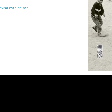
evisa este enlace
.