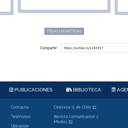
TODAS LAS NOTICIAS
Compartir:
https://uchile.cl/c241917
PUBLICACIONES
BIBLIOTECA
AGE
Contacto
Cineteca U. de Chile
Teléfonos
Revista Comunicación y
Medios
Ubicación