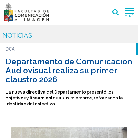
MENÚ
FACULTAD
NOTICIAS
PREGRADO
DCA
POSTGRADO
Departamento de Comunicación
Audiovisual realiza su primer
INVESTIGACIÓN CREACIÓN
claustro 2026
EXTENSIÓN
La nueva directiva del Departamento presentó los
objetivos y lineamientos a sus miembros, reforzando la
INTERNACIONAL
identidad del colectivo.
ADMISIÓN
PERIODISMO
CINE Y TV