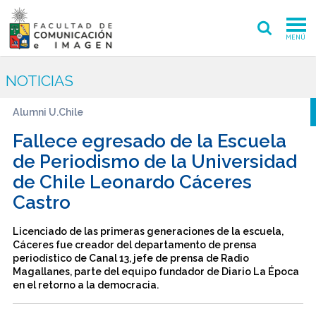
MENÚ
FACULTAD
NOTICIAS
PREGRADO
Alumni U.Chile
POSTGRADO
Fallece egresado de la Escuela
de Periodismo de la Universidad
INVESTIGACIÓN CREACIÓN
de Chile Leonardo Cáceres
Castro
EXTENSIÓN
INTERNACIONAL
Licenciado de las primeras generaciones de la escuela,
Cáceres fue creador del departamento de prensa
periodístico de Canal 13, jefe de prensa de Radio
ADMISIÓN
Magallanes, parte del equipo fundador de Diario La Época
en el retorno a la democracia.
PERIODISMO
CINE Y TV