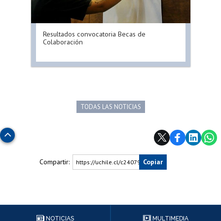
Resultados convocatoria Becas de
Colaboración
TODAS LAS NOTICIAS
Subir
Compartir:
Copiar
https://uchile.cl/c240799
NOTICIAS
MULTIMEDIA