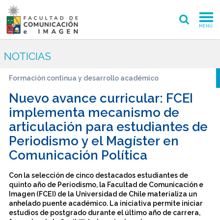
MENÚ
FACULTAD
NOTICIAS
PREGRADO
Formación continua y desarrollo académico
POSTGRADO
Nuevo avance curricular: FCEI
implementa mecanismo de
INVESTIGACIÓN CREACIÓN
articulación para estudiantes de
Periodismo y el Magíster en
EXTENSIÓN
Comunicación Política
INTERNACIONAL
Con la selección de cinco destacados estudiantes de
ADMISIÓN
quinto año de Periodismo, la Facultad de Comunicación e
Imagen (FCEI) de la Universidad de Chile materializa un
anhelado puente académico. La iniciativa permite iniciar
PERIODISMO
CINE Y TV
estudios de postgrado durante el último año de carrera,