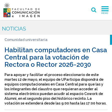
MENÚ
FACULTAD
NOTICIAS
PREGRADO
Comunidad universitaria
POSTGRADO
Habilitan computadores en Casa
Central para la votación de
INVESTIGACIÓN CREACIÓN
Rectora o Rector 2026-2030
EXTENSIÓN
Para apoyar y facilitar el proceso eleccionario de este
martes 12 de mayo, el equipo de UParticipa dispondrá de
INTERNACIONAL
equipos computacionales en Casa Central para que las y
los integrantes del claustro que requieran acceder al
ADMISIÓN
sistema electrónico puedan acudir al espacio Cowork de
Alumni, en el segundo piso del histórico recinto. La
votación se extenderá desde las 9:00 hasta las 17:00 horas.
PERIODISMO
CINE Y TV