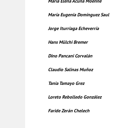
Maria Elena Acuña Mo
María Eugenia Domínguez Saul
Jorge Iturriaga Echev
Hans Mülchi Bremer
Dino Pancani Corv
Claudio Salinas Muñoz
Tania Tamayo G
Loreto Rebolledo González
Faride Zerán Chelech