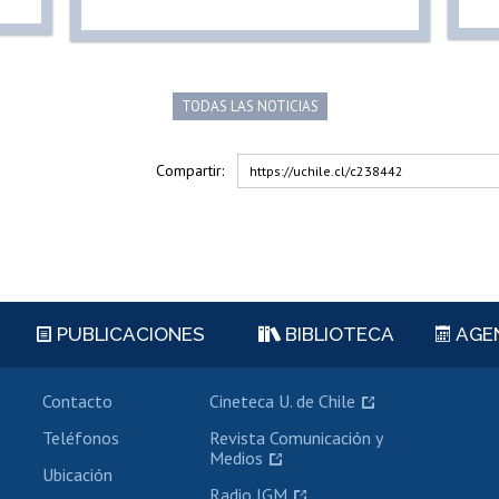
TODAS LAS NOTICIAS
Compartir:
https://uchile.cl/c238442
PUBLICACIONES
BIBLIOTECA
AGE
Contacto
Cineteca U. de Chile
Teléfonos
Revista Comunicación y
Medios
Ubicación
Radio JGM