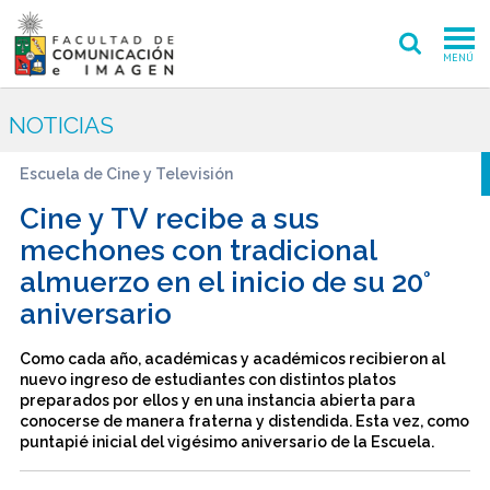
MENÚ
FACULTAD
NOTICIAS
PREGRADO
Escuela de Cine y Televisión
POSTGRADO
Cine y TV recibe a sus
mechones con tradicional
INVESTIGACIÓN CREACIÓN
almuerzo en el inicio de su 20°
aniversario
EXTENSIÓN
INTERNACIONAL
Como cada año, académicas y académicos recibieron al
nuevo ingreso de estudiantes con distintos platos
preparados por ellos y en una instancia abierta para
ADMISIÓN
conocerse de manera fraterna y distendida. Esta vez, como
puntapié inicial del vigésimo aniversario de la Escuela.
PERIODISMO
CINE Y TV