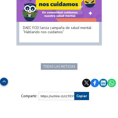
DAEC FCEI lanza campaña de salud mental
“Hablando nos cuidamos”
TODAS LAS NOTICIAS
Subir
Compartir:
Copiar
https://uchile.cl/c235594