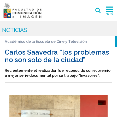
MENÚ
FACULTAD
NOTICIAS
PREGRADO
Académico de la Escuela de Cine y Televisión
POSTGRADO
Carlos Saavedra “los problemas
no son solo de la ciudad”
INVESTIGACIÓN CREACIÓN
Recientemente el realizador fue reconocido con el premio
EXTENSIÓN
a mejor serie documental por su trabajo “Invasores”.
INTERNACIONAL
ADMISIÓN
PERIODISMO
CINE Y TV