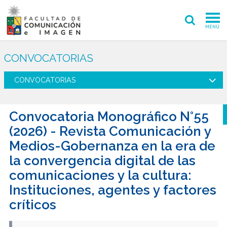
MENÚ
FACULTAD
CONVOCATORIAS
PREGRADO
CONVOCATORIAS
POSTGRADO
Convocatoria Monográfico N°55
INVESTIGACIÓN CREACIÓN
(2026) - Revista Comunicación y
Medios-Gobernanza en la era de
EXTENSIÓN
la convergencia digital de las
INTERNACIONAL
comunicaciones y la cultura:
Instituciones, agentes y factores
ADMISIÓN
críticos
PERIODISMO
CINE Y TV