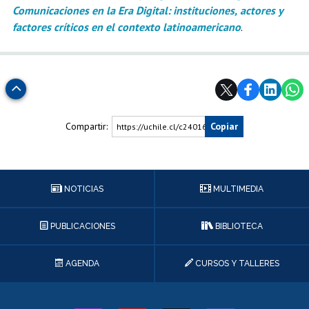
Comunicaciones en la Era Digital: instituciones, actores y
factores críticos en el contexto latinoamericano
.
Subir
Compartir:
Copiar
https://uchile.cl/c240163
NOTICIAS
MULTIMEDIA
PUBLICACIONES
BIBLIOTECA
AGENDA
CURSOS Y TALLERES